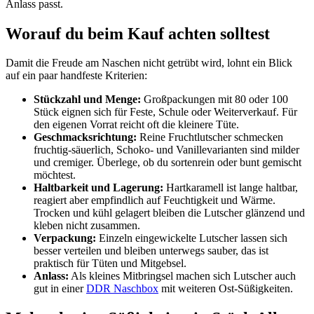
Anlass passt.
Worauf du beim Kauf achten solltest
Damit die Freude am Naschen nicht getrübt wird, lohnt ein Blick
auf ein paar handfeste Kriterien:
Stückzahl und Menge:
Großpackungen mit 80 oder 100
Stück eignen sich für Feste, Schule oder Weiterverkauf. Für
den eigenen Vorrat reicht oft die kleinere Tüte.
Geschmacksrichtung:
Reine Fruchtlutscher schmecken
fruchtig-säuerlich, Schoko- und Vanillevarianten sind milder
und cremiger. Überlege, ob du sortenrein oder bunt gemischt
möchtest.
Haltbarkeit und Lagerung:
Hartkaramell ist lange haltbar,
reagiert aber empfindlich auf Feuchtigkeit und Wärme.
Trocken und kühl gelagert bleiben die Lutscher glänzend und
kleben nicht zusammen.
Verpackung:
Einzeln eingewickelte Lutscher lassen sich
besser verteilen und bleiben unterwegs sauber, das ist
praktisch für Tüten und Mitgebsel.
Anlass:
Als kleines Mitbringsel machen sich Lutscher auch
gut in einer
DDR Naschbox
mit weiteren Ost-Süßigkeiten.