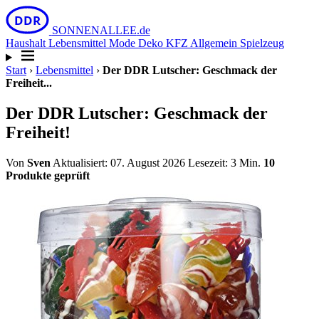
DDR
SONNEN
ALLEE
.de
Haushalt
Lebensmittel
Mode
Deko
KFZ
Allgemein
Spielzeug
Start
›
Lebensmittel
›
Der DDR Lutscher: Geschmack der
Freiheit...
Der DDR Lutscher: Geschmack der
Freiheit!
Von
Sven
Aktualisiert: 07. August 2026
Lesezeit: 3 Min.
10
Produkte geprüft