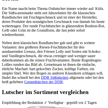
Ein Name taucht beim Thema Ostlutscher immer wieder auf: Küfa.
Die Süßwarenmarke steht seit Jahrzehnten für die klassischen
Rundlutscher mit Fruchtgeschmack und ist einer der Hersteller,
deren Produkte den nostalgischen Geschmack von damals bis heute
weitertragen. Der runde Fruchtlutscher in glänzendem Bonbon-Rot,
Gelb oder Grün ist die Grundform, die fast jeder sofort
wiedererkennt.
Neben dem klassischen Rundlutscher gab und gibt es weitere
Varianten: den größeren Riesen-Fruchtlutscher für den
ausdauernden Genuss, den Friesen Lolly und Sorten mit Schoko-
und Vanillegeschmack, die etwas cremiger und weniger sauer
daherkommen als die reinen Fruchtvarianten. Bunte Regenbogen-
Lollies runden das Bild ab. Gemeinsam ist ihnen die einfache,
ehrliche Machart: hart gekochter Zucker, kräftige Farben, ein
simpler Stiel. Wer den Bogen zu anderen Klassikern schlagen will,
findet ihn schnell bei den
DDR Süßigkeiten
allgemein oder bei den
heiß geliebten
Gummibärchen der DDR
.
Lutscher im Sortiment vergleichen
Empfehlung der Redaktion
✓ Verfügbar · geprüft vor 2 Tagen