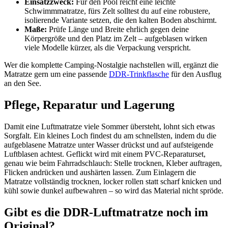
Einsatzzweck:
Für den Pool reicht eine leichte
Schwimmmatratze, fürs Zelt solltest du auf eine robustere,
isolierende Variante setzen, die den kalten Boden abschirmt.
Maße:
Prüfe Länge und Breite ehrlich gegen deine
Körpergröße und den Platz im Zelt – aufgeblasen wirken
viele Modelle kürzer, als die Verpackung verspricht.
Wer die komplette Camping-Nostalgie nachstellen will, ergänzt die
Matratze gern um eine passende
DDR-Trinkflasche
für den Ausflug
an den See.
Pflege, Reparatur und Lagerung
Damit eine Luftmatratze viele Sommer übersteht, lohnt sich etwas
Sorgfalt. Ein kleines Loch findest du am schnellsten, indem du die
aufgeblasene Matratze unter Wasser drückst und auf aufsteigende
Luftblasen achtest. Geflickt wird mit einem PVC-Reparaturset,
genau wie beim Fahrradschlauch: Stelle trocknen, Kleber auftragen,
Flicken andrücken und aushärten lassen. Zum Einlagern die
Matratze vollständig trocknen, locker rollen statt scharf knicken und
kühl sowie dunkel aufbewahren – so wird das Material nicht spröde.
Gibt es die DDR-Luftmatratze noch im
Original?