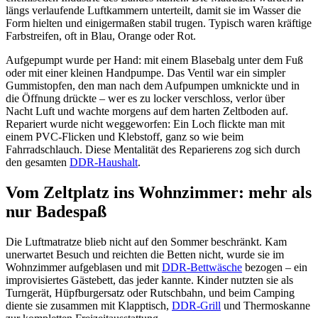
längs verlaufende Luftkammern unterteilt, damit sie im Wasser die
Form hielten und einigermaßen stabil trugen. Typisch waren kräftige
Farbstreifen, oft in Blau, Orange oder Rot.
Aufgepumpt wurde per Hand: mit einem Blasebalg unter dem Fuß
oder mit einer kleinen Handpumpe. Das Ventil war ein simpler
Gummistopfen, den man nach dem Aufpumpen umknickte und in
die Öffnung drückte – wer es zu locker verschloss, verlor über
Nacht Luft und wachte morgens auf dem harten Zeltboden auf.
Repariert wurde nicht weggeworfen: Ein Loch flickte man mit
einem PVC-Flicken und Klebstoff, ganz so wie beim
Fahrradschlauch. Diese Mentalität des Reparierens zog sich durch
den gesamten
DDR-Haushalt
.
Vom Zeltplatz ins Wohnzimmer: mehr als
nur Badespaß
Die Luftmatratze blieb nicht auf den Sommer beschränkt. Kam
unerwartet Besuch und reichten die Betten nicht, wurde sie im
Wohnzimmer aufgeblasen und mit
DDR-Bettwäsche
bezogen – ein
improvisiertes Gästebett, das jeder kannte. Kinder nutzten sie als
Turngerät, Hüpfburgersatz oder Rutschbahn, und beim Camping
diente sie zusammen mit Klapptisch,
DDR-Grill
und Thermoskanne