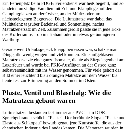
Ein Ferienplatz beim FDGB-Feriendienst war heiß begehrt, und so
landeten unzählige Familien mit Zelt und Klappliege auf den
Campingplätzen an der Ostsee, an der Müritz oder am
nächstgelegenen Baggersee. Die Luftmatratze war dabei das
Multitalent: tagsüber Badeinsel und Sonnenliege, nachts
Matratzenersatz im Zelt. Zusammengerollt passte sie in jede Ecke
des Kofferraums – ob im Trabant oder im etwas geräumigeren
Wartburg.
Gerade weil Urlaubsgepäck knapp bemessen war, schätzte man
Dinge, die wenig wogen und viel konnten. Eine aufgeblasene
Matratze ersetzte eine ganze Isomatte, diente als Sitzgelegenheit am
Lagerfeuer und wurde bei FKK-Ausflügen an der Ostsee ganz
selbstverständlich mit ins Wasser genommen. Für viele gehört das
Bild einer leuchtend blau-orangen Matratze auf dem Wasser bis
heute fest zur Erinnerung an den Sommer im Osten.
Plaste, Ventil und Blasebalg: Wie die
Matratzen gebaut waren
Luftmatratzen bestanden fast immer aus PVC – im DDR-
Sprachgebrauch schlicht "Plaste". Der berühmte Slogan "Plaste und
Elaste aus Schkopau" bewarb genau jene Kunststoffe, die aus der
chemischen Industrie des Landes kamen. Die Matratzen wurden in