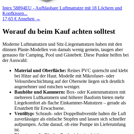
Intex 58894EU - Aufblasbare Luftmatratze mit 18 Löchern und
Kopfkissen...
17,65 €
Ansehen →
Worauf du beim Kauf achten solltest
Moderne Luftmatratzen und Sitz-Liegematratzen haben mit den
dünnen Plaste-Modellen von damals wenig gemein, taugen aber
genauso für Camping, Pool und Gästebett. Diese Punkte helfen bei
der Auswahl:
Material und Oberfläche:
Reines PVC quietscht und klebt
bei Hitze auf der Haut. Modelle mit Mikrofaser- oder
Veloursbeschichtung auf der Oberseite liegen sich deutlich
angenehmer und rutschen weniger.
Bauhöhe und Kammern:
Box- oder Kastenmatratzen mit
mehreren Luftkammern und höherer Bauform bieten mehr
Liegekomfort als flache Einkammer-Matratzen – gerade als
Ersatzbett für Erwachsene.
Ventiltyp:
Schraub- oder Doppelhubventile halten die Luft
zuverlässiger als einfache Stopfen und lassen sich schneller
aufpumpen. Achte darauf, ob eine Pumpe im Lieferumfang
ist.