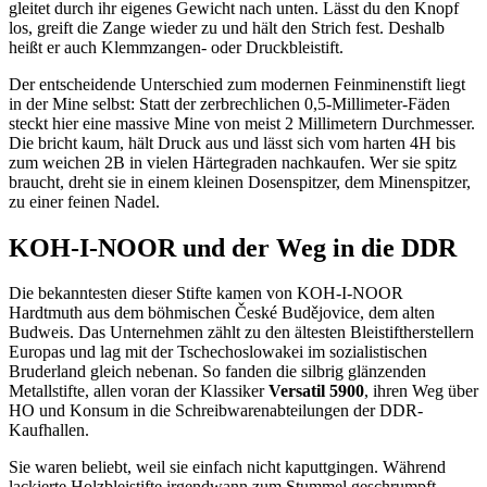
gleitet durch ihr eigenes Gewicht nach unten. Lässt du den Knopf
los, greift die Zange wieder zu und hält den Strich fest. Deshalb
heißt er auch Klemmzangen- oder Druckbleistift.
Der entscheidende Unterschied zum modernen Feinminenstift liegt
in der Mine selbst: Statt der zerbrechlichen 0,5-Millimeter-Fäden
steckt hier eine massive Mine von meist 2 Millimetern Durchmesser.
Die bricht kaum, hält Druck aus und lässt sich vom harten 4H bis
zum weichen 2B in vielen Härtegraden nachkaufen. Wer sie spitz
braucht, dreht sie in einem kleinen Dosenspitzer, dem Minenspitzer,
zu einer feinen Nadel.
KOH-I-NOOR und der Weg in die DDR
Die bekanntesten dieser Stifte kamen von KOH-I-NOOR
Hardtmuth aus dem böhmischen České Budějovice, dem alten
Budweis. Das Unternehmen zählt zu den ältesten Bleistiftherstellern
Europas und lag mit der Tschechoslowakei im sozialistischen
Bruderland gleich nebenan. So fanden die silbrig glänzenden
Metallstifte, allen voran der Klassiker
Versatil 5900
, ihren Weg über
HO und Konsum in die Schreibwarenabteilungen der DDR-
Kaufhallen.
Sie waren beliebt, weil sie einfach nicht kaputtgingen. Während
lackierte Holzbleistifte irgendwann zum Stummel geschrumpft