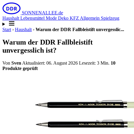
DDR
SONNEN
ALLEE
.de
Haushalt
Lebensmittel
Mode
Deko
KFZ
Allgemein
Spielzeug
Start
›
Haushalt
›
Warum der DDR Fallbleistift unvergesslic...
Warum der DDR Fallbleistift
unvergesslich ist?
Von
Sven
Aktualisiert: 06. August 2026
Lesezeit: 3 Min.
10
Produkte geprüft