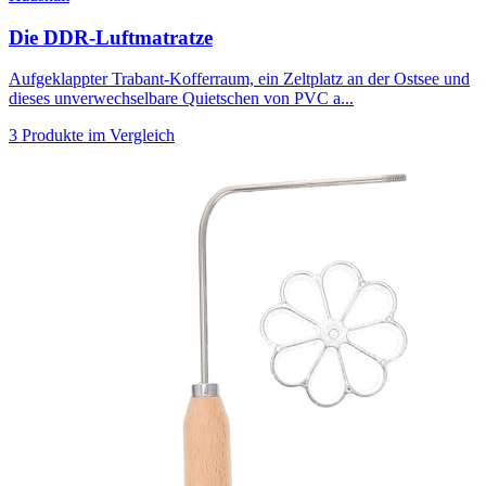
Die DDR-Luftmatratze
Aufgeklappter Trabant-Kofferraum, ein Zeltplatz an der Ostsee und
dieses unverwechselbare Quietschen von PVC a...
3 Produkte im Vergleich