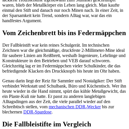
waren, blieb der Metallkörper ein Leben lang gleich. Man kaufte
einmal den Stift und danach nur noch Minen nach. In einer Zeit, in
der Sparsamkeit kein Trend, sondern Alltag war, war das ein
handfestes Argument.
Vom Zeichenbrett bis ins Federmäppchen
Der Fallbleistift war kein reines Schulgerät. Im technischen
Zeichnen war die gleichmäßige, druckfeste 2-Millimeter-Mine ideal
für saubere Linien am Reißbrett, weshalb Ingenieure, Lehrlinge und
Konstrukteure in den Betrieben und VEB darauf schworen.
Gleichzeitig lag er im Federmäppchen vieler Schulkinder, die das
befriedigende Klacken des Druckknopfs bis heute im Ohr haben.
Genau darin liegt der Reiz für Sammler und Nostalgiker: Der Stift
verbindet Werkstatt und Schulbank, Büro und Küchentisch. Wer ihn
heute wieder in die Hand nimmt, spürt das kühle Metallgewicht, das
ein Plaste-Kuli nie hatte. Er passt zu anderen langlebigen
Alltagsdingen aus der Zeit, die viele parallel wieder auf den
Schreibtisch stellen, vom
mechanischen DDR-Wecker
bis zur
blechernen
DDR-Spardose
.
Die Fallbleistifte im Vergleich