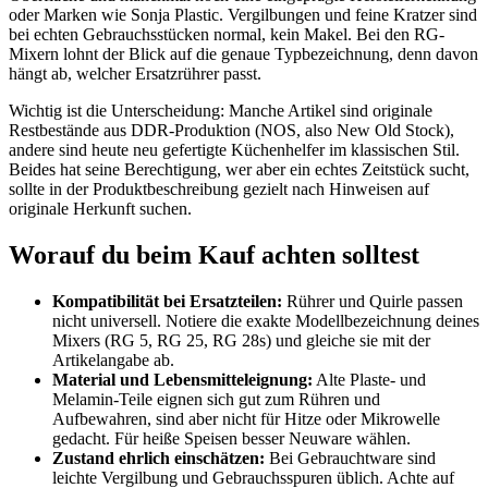
oder Marken wie Sonja Plastic. Vergilbungen und feine Kratzer sind
bei echten Gebrauchsstücken normal, kein Makel. Bei den RG-
Mixern lohnt der Blick auf die genaue Typbezeichnung, denn davon
hängt ab, welcher Ersatzrührer passt.
Wichtig ist die Unterscheidung: Manche Artikel sind originale
Restbestände aus DDR-Produktion (NOS, also New Old Stock),
andere sind heute neu gefertigte Küchenhelfer im klassischen Stil.
Beides hat seine Berechtigung, wer aber ein echtes Zeitstück sucht,
sollte in der Produktbeschreibung gezielt nach Hinweisen auf
originale Herkunft suchen.
Worauf du beim Kauf achten solltest
Kompatibilität bei Ersatzteilen:
Rührer und Quirle passen
nicht universell. Notiere die exakte Modellbezeichnung deines
Mixers (RG 5, RG 25, RG 28s) und gleiche sie mit der
Artikelangabe ab.
Material und Lebensmitteleignung:
Alte Plaste- und
Melamin-Teile eignen sich gut zum Rühren und
Aufbewahren, sind aber nicht für Hitze oder Mikrowelle
gedacht. Für heiße Speisen besser Neuware wählen.
Zustand ehrlich einschätzen:
Bei Gebrauchtware sind
leichte Vergilbung und Gebrauchsspuren üblich. Achte auf