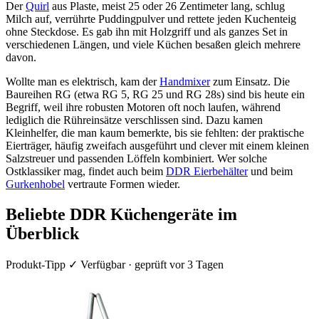
Der
Quirl
aus Plaste, meist 25 oder 26 Zentimeter lang, schlug
Milch auf, verrührte Puddingpulver und rettete jeden Kuchenteig
ohne Steckdose. Es gab ihn mit Holzgriff und als ganzes Set in
verschiedenen Längen, und viele Küchen besaßen gleich mehrere
davon.
Wollte man es elektrisch, kam der
Handmixer
zum Einsatz. Die
Baureihen RG (etwa RG 5, RG 25 und RG 28s) sind bis heute ein
Begriff, weil ihre robusten Motoren oft noch laufen, während
lediglich die Rühreinsätze verschlissen sind. Dazu kamen
Kleinhelfer, die man kaum bemerkte, bis sie fehlten: der praktische
Eierträger, häufig zweifach ausgeführt und clever mit einem kleinen
Salzstreuer und passenden Löffeln kombiniert. Wer solche
Ostklassiker mag, findet auch beim
DDR Eierbehälter
und beim
Gurkenhobel
vertraute Formen wieder.
Beliebte DDR Küchengeräte im
Überblick
Produkt-Tipp
✓ Verfügbar · geprüft vor 3 Tagen