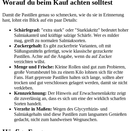
Worauf du beim Kauf achten solltest
Damit die Pastillen genau so schmecken, wie du sie in Erinnerung
hast, lohnt ein Blick auf ein paar Details:
Schärfegrad:
"extra stark" oder "Starklakritz" bedeutet hoher
Salmiakanteil und kräftige salzige Schärfe. Wer es milder
mag, greift zu normalen Salmiaksorten.
Zuckergehalt:
Es gibt zuckerfreie Varianten, oft mit
Süßungsmitteln gefertigt, sowie klassische gezuckerte
Pastillen. Achte auf die Angabe, wenn du auf Zucker
verzichten willst.
Menge und Frische:
Kleine Rollen sind gut zum Probieren,
große Vorratsbeutel bis zu einem Kilo lohnen sich für echte
Fans. Hart gepresste Pastillen halten sich lange, sollten aber
trocken und gut verschlossen gelagert werden, damit sie nicht
verkleben.
Kennzeichnung:
Der Hinweis auf Erwachsenenlakritz zeigt
dir zuverlässig an, dass es sich um eine der wirklich scharfen
Sorten handelt.
Verzehr in Maßen:
Wegen des Glycyrrhizin- und
Salmiakgehalts sind diese Pastillen zum langsamen Genießen
gedacht, nicht zum handweisen Wegnaschen.