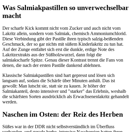
Was Salmiakpastillen so unverwechselbar
macht
Der scharfe Kick kommt nicht vom Zucker und auch nicht vom
Lakritz allein, sondern vom Salmiak, chemisch Ammoniumchlorid.
Diese Verbindung gibt der Pastille ihren typisch salzig-beißenden
Geschmack, der so gar nichts mit süßem Kinderlakritz zu tun hat.
Auf der Zunge entfaltet sich erst die dunkle, erdige Note des
Lakritzextrakts aus der Süßholzwurzel, dann folgt die
salmiakscharfe Spitze. Genau dieser Kontrast trennt die Fans von
denen, die nach der ersten Pastille dankend ablehnen.
Klassische Salmiakpastillen sind hart gepresst und lösen sich
langsam auf, sodass die Schärfe über Minuten anhält. Das ist
gewollt: Man lutscht sie, statt sie zu kauen. Je höher der
Salmiakanteil, desto intensiver und "starker" das Erlebnis, weshalb
die schärfsten Sorten ausdrücklich als Erwachsenenlakritz gehandelt
werden.
Naschen im Osten: der Reiz des Herben
Süßes war in der DDR nicht selbstverständlich im Überfluss
vorhanden, und gerade herbe, intensive Naschereien hatten ihren