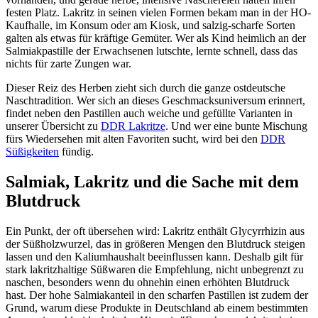
festen Platz. Lakritz in seinen vielen Formen bekam man in der HO-
Kaufhalle, im Konsum oder am Kiosk, und salzig-scharfe Sorten
galten als etwas für kräftige Gemüter. Wer als Kind heimlich an der
Salmiakpastille der Erwachsenen lutschte, lernte schnell, dass das
nichts für zarte Zungen war.
Dieser Reiz des Herben zieht sich durch die ganze ostdeutsche
Naschtradition. Wer sich an dieses Geschmacksuniversum erinnert,
findet neben den Pastillen auch weiche und gefüllte Varianten in
unserer Übersicht zu
DDR Lakritze
. Und wer eine bunte Mischung
fürs Wiedersehen mit alten Favoriten sucht, wird bei den
DDR
Süßigkeiten
fündig.
Salmiak, Lakritz und die Sache mit dem
Blutdruck
Ein Punkt, der oft übersehen wird: Lakritz enthält Glycyrrhizin aus
der Süßholzwurzel, das in größeren Mengen den Blutdruck steigen
lassen und den Kaliumhaushalt beeinflussen kann. Deshalb gilt für
stark lakritzhaltige Süßwaren die Empfehlung, nicht unbegrenzt zu
naschen, besonders wenn du ohnehin einen erhöhten Blutdruck
hast. Der hohe Salmiakanteil in den scharfen Pastillen ist zudem der
Grund, warum diese Produkte in Deutschland ab einem bestimmten