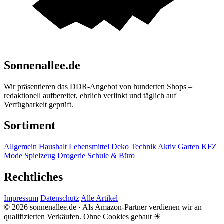
Sonnenallee.de
Wir präsentieren das DDR-Angebot von hunderten Shops –
redaktionell aufbereitet, ehrlich verlinkt und täglich auf
Verfügbarkeit geprüft.
Sortiment
Allgemein
Haushalt
Lebensmittel
Deko
Technik
Aktiv
Garten
KFZ
Mode
Spielzeug
Drogerie
Schule & Büro
Rechtliches
Impressum
Datenschutz
Alle Artikel
© 2026 sonnenallee.de · Als Amazon-Partner verdienen wir an
qualifizierten Verkäufen.
Ohne Cookies gebaut ☀