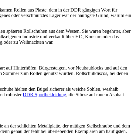
it kamen Rollen aus Plaste, dem in der DDR gängigen Wort für
hlagenes oder verschmutztes Lager war der häufigste Grund, warum ein
den späteren Rollschuhen aus dem Westen. Sie waren begehrter, aber
r volkseigenen Industrie und verkauft über HO, Konsum oder das
ag oder zu Weihnachten war.
r: auf Hinterhöfen, Bürgersteigen, vor Neubaublocks und auf den
 im Sommer zum Rollen genutzt wurden. Rollschuhdiscos, bei denen
chuhe hielten den Bügel sicherer als weiche Sohlen, weshalb
mit robuster
DDR Sportbekleidung
, die Stürze auf rauem Asphalt
an der schlichten Metallplatte, der mittigen Stellschraube und dem
t, denn genau der fehlt bei überlebenden Exemplaren am häufigsten.