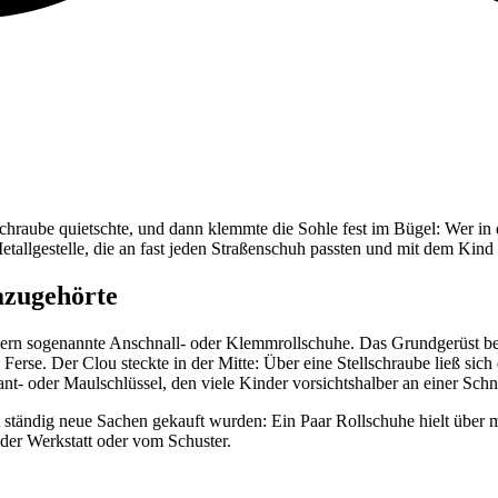
Schraube quietschte, und dann klemmte die Sohle fest im Bügel: Wer i
tallgestelle, die an fast jeden Straßenschuh passten und mit dem Kin
azugehörte
rn sogenannte Anschnall- oder Klemmrollschuhe. Das Grundgerüst bestan
ie Ferse. Der Clou steckte in der Mitte: Über eine Stellschraube ließ s
nt- oder Maulschlüssel, den viele Kinder vorsichtshalber an einer Sch
nicht ständig neue Sachen gekauft wurden: Ein Paar Rollschuhe hielt üb
s der Werkstatt oder vom Schuster.