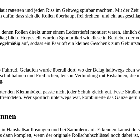
d laut ratterten und jeden Riss im Gehweg spürbar machten. Mit der Ze
en dafür, dass sich die Rollen überhaupt frei drehten, und ein ausgesc
denen Rollen direkt unter einem Lederstiefel montiert waren, ähnlich 
lltag blieb. Hergestellt wurden Sportartikel wie diese in Betrieben de
regelmäßig auf, sodass ein Paar oft ein kleines Geschenk zum Geburtst
 Fahrrad. Gelaufen wurde überall dort, wo der Belag halbwegs eben wa
lschuhbahnen und Freiflächen, teils in Verbindung mit Eisbahnen, die
g.
 den Klemmbügel passte nicht jeder Schuh gleich gut. Feste Straßens
remdeten. Wer sportlich unterwegs war, kombinierte das Ganze gern 
ennen
in Haushaltsauflösungen und bei Sammlern auf. Erkennen kannst du sie 
ers dann komplett, wenn der originale Rollschuhschlüssel noch dabei is