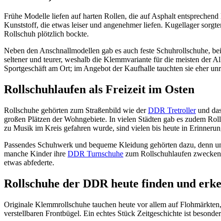
Frühe Modelle liefen auf harten Rollen, die auf Asphalt entsprechen
Kunststoff, die etwas leiser und angenehmer liefen. Kugellager sorgt
Rollschuh plötzlich bockte.
Neben den Anschnallmodellen gab es auch feste Schuhrollschuhe, bei 
seltener und teurer, weshalb die Klemmvariante für die meisten der A
Sportgeschäft am Ort; im Angebot der Kaufhalle tauchten sie eher un
Rollschuhlaufen als Freizeit im Osten
Rollschuhe gehörten zum Straßenbild wie der
DDR Tretroller
und das
großen Plätzen der Wohngebiete. In vielen Städten gab es zudem Rol
zu Musik im Kreis gefahren wurde, sind vielen bis heute in Erinnerun
Passendes Schuhwerk und bequeme Kleidung gehörten dazu, denn unter
manche Kinder ihre
DDR Turnschuhe
zum Rollschuhlaufen zweckentf
etwas abfederte.
Rollschuhe der DDR heute finden und erk
Originale Klemmrollschuhe tauchen heute vor allem auf Flohmärkten, 
verstellbaren Frontbügel. Ein echtes Stück Zeitgeschichte ist besond