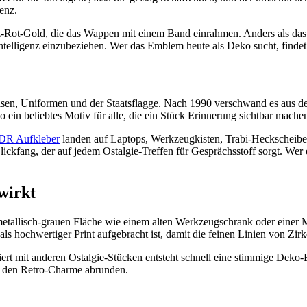
genz.
z-Rot-Gold, die das Wappen mit einem Band einrahmen. Anders als das
ntelligenz einzubeziehen. Wer das Emblem heute als Deko sucht, findet
 Uniformen und der Staatsflagge. Nach 1990 verschwand es aus dem of
ein beliebtes Motiv für alle, die ein Stück Erinnerung sichtbar machen
DR Aufkleber
landen auf Laptops, Werkzeugkisten, Trabi-Heckscheibe
kfang, der auf jedem Ostalgie-Treffen für Gesprächsstoff sorgt. Wer 
wirkt
metallisch-grauen Fläche wie einem alten Werkzeugschrank oder eine
 als hochwertiger Print aufgebracht ist, damit die feinen Linien von Z
ert mit anderen Ostalgie-Stücken entsteht schnell eine stimmige Deko
e den Retro-Charme abrunden.