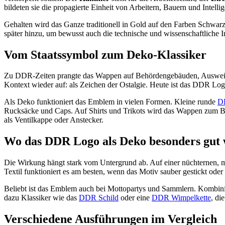
bildeten sie die propagierte Einheit von Arbeitern, Bauern und Intelli
Gehalten wird das Ganze traditionell in Gold auf den Farben Schwar
später hinzu, um bewusst auch die technische und wissenschaftliche I
Vom Staatssymbol zum Deko-Klassiker
Zu DDR-Zeiten prangte das Wappen auf Behördengebäuden, Ausweisen,
Kontext wieder auf: als Zeichen der Ostalgie. Heute ist das DDR Logo 
Als Deko funktioniert das Emblem in vielen Formen. Kleine runde
D
Rucksäcke und Caps. Auf Shirts und Trikots wird das Wappen zum Blic
als Ventilkappe oder Anstecker.
Wo das DDR Logo als Deko besonders gut 
Die Wirkung hängt stark vom Untergrund ab. Auf einer nüchternen, 
Textil funktioniert es am besten, wenn das Motiv sauber gestickt oder
Beliebt ist das Emblem auch bei Mottopartys und Sammlern. Kombini
dazu Klassiker wie das
DDR Schild
oder eine
DDR Wimpelkette
, di
Verschiedene Ausführungen im Vergleich