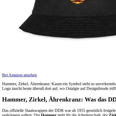
Bei Amazon ansehen
Hammer, Zirkel, Ährenkranz: Kaum ein Symbol steht so unverkennbar 
Logo taucht heute überall dort auf, wo Ostalgie auf Designfreude trif
Hammer, Zirkel, Ährenkranz: Was das DDR
Das offizielle Staatswappen der DDR war ab 1955 gesetzlich festgeleg
verkörpern sollten: Der
Hammer
steht für die Arbeiterschaft, der
Zirk