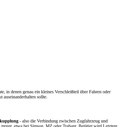
in denen genau ein kleines Verschleißteil über Fahren oder
 auseinanderhalten sollte.
kupplung
- also die Verbindung zwischen Zugfahrzeug und
 trennt, etwa bei Simson, MZ oder Trabant. Betätigt wird Letztere