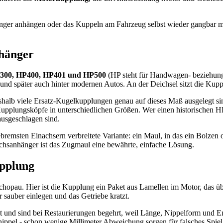
en Hänger anhängen oder das Kuppeln am Fahrzeug selbst wieder gangba
hänger
300, HP400, HP401 und HP500
(HP steht für Handwagen- beziehung
und später auch hinter modernen Autos. An der Deichsel sitzt die Kupp
halb viele Ersatz-Kugelkupplungen genau auf dieses Maß ausgelegt sin
pplungsköpfe in unterschiedlichen Größen. Wer einen historischen HP
ausgeschlagen sind.
gebremsten Einachsern verbreitete Variante: ein Maul, in das ein Bol
chsanhänger ist das Zugmaul eine bewährte, einfache Lösung.
pplung
hopau. Hier ist die Kupplung ein Paket aus Lamellen im Motor, das 
r sauber einlegen und das Getriebe kratzt.
nd sind bei Restaurierungen begehrt, weil Länge, Nippelform und E
nippel - schon wenige Millimeter Abweichung sorgen für falsches Spi