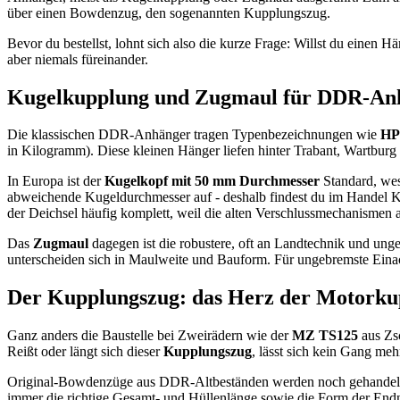
über einen Bowdenzug, den sogenannten Kupplungszug.
Bevor du bestellst, lohnt sich also die kurze Frage: Willst du ein
aber niemals füreinander.
Kugelkupplung und Zugmaul für DDR-An
Die klassischen DDR-Anhänger tragen Typenbezeichnungen wie
HP
in Kilogramm). Diese kleinen Hänger liefen hinter Trabant, Wartburg 
In Europa ist der
Kugelkopf mit 50 mm Durchmesser
Standard, wes
abweichende Kugeldurchmesser auf - deshalb findest du im Handel Ku
der Deichsel häufig komplett, weil die alten Verschlussmechanismen 
Das
Zugmaul
dagegen ist die robustere, oft an Landtechnik und un
unterscheiden sich in Maulweite und Bauform. Für ungebremste Eina
Der Kupplungszug: das Herz der Motorku
Ganz anders die Baustelle bei Zweirädern wie der
MZ TS125
aus Zsc
Reißt oder längt sich dieser
Kupplungszug
, lässt sich kein Gang meh
Original-Bowdenzüge aus DDR-Altbeständen werden noch gehandelt u
immer die richtige Gesamt- und Hüllenlänge sowie die Form der End