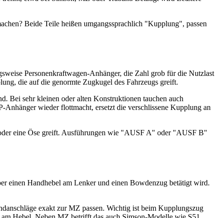
r machen? Beide Teile heißen umgangssprachlich "Kupplung", passen
sweise Personenkraftwagen-Anhänger, die Zahl grob für die Nutzlast
lung, die auf die genormte Zugkugel des Fahrzeugs greift.
d. Bei sehr kleinen oder alten Konstruktionen tauchen auch
-Anhänger wieder flottmacht, ersetzt die verschlissene Kupplung an
zen oder eine Öse greift. Ausführungen wie "AUSF A" oder "AUSF B"
über einen Handhebel am Lenker und einen Bowdenzug betätigt wird.
ndanschläge exakt zur MZ passen. Wichtig ist beim Kupplungszug
el am Hebel. Neben MZ betrifft das auch Simson-Modelle wie S51