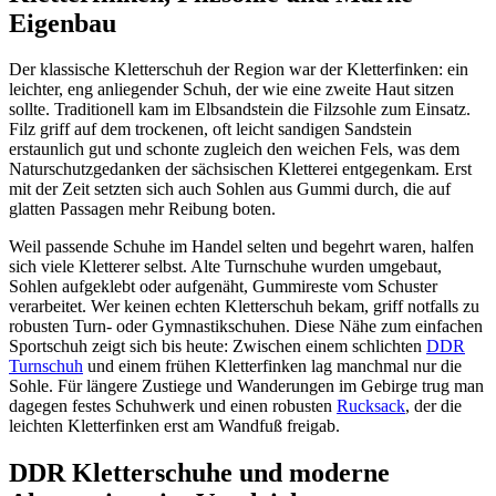
Eigenbau
Der klassische Kletterschuh der Region war der Kletterfinken: ein
leichter, eng anliegender Schuh, der wie eine zweite Haut sitzen
sollte. Traditionell kam im Elbsandstein die Filzsohle zum Einsatz.
Filz griff auf dem trockenen, oft leicht sandigen Sandstein
erstaunlich gut und schonte zugleich den weichen Fels, was dem
Naturschutzgedanken der sächsischen Kletterei entgegenkam. Erst
mit der Zeit setzten sich auch Sohlen aus Gummi durch, die auf
glatten Passagen mehr Reibung boten.
Weil passende Schuhe im Handel selten und begehrt waren, halfen
sich viele Kletterer selbst. Alte Turnschuhe wurden umgebaut,
Sohlen aufgeklebt oder aufgenäht, Gummireste vom Schuster
verarbeitet. Wer keinen echten Kletterschuh bekam, griff notfalls zu
robusten Turn- oder Gymnastikschuhen. Diese Nähe zum einfachen
Sportschuh zeigt sich bis heute: Zwischen einem schlichten
DDR
Turnschuh
und einem frühen Kletterfinken lag manchmal nur die
Sohle. Für längere Zustiege und Wanderungen im Gebirge trug man
dagegen festes Schuhwerk und einen robusten
Rucksack
, der die
leichten Kletterfinken erst am Wandfuß freigab.
DDR Kletterschuhe und moderne