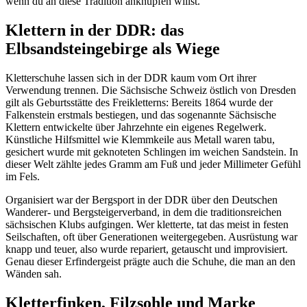
wenn du an diese Tradition anknüpfen willst.
Klettern in der DDR: das
Elbsandsteingebirge als Wiege
Kletterschuhe lassen sich in der DDR kaum vom Ort ihrer
Verwendung trennen. Die Sächsische Schweiz östlich von Dresden
gilt als Geburtsstätte des Freikletterns: Bereits 1864 wurde der
Falkenstein erstmals bestiegen, und das sogenannte Sächsische
Klettern entwickelte über Jahrzehnte ein eigenes Regelwerk.
Künstliche Hilfsmittel wie Klemmkeile aus Metall waren tabu,
gesichert wurde mit geknoteten Schlingen im weichen Sandstein. In
dieser Welt zählte jedes Gramm am Fuß und jeder Millimeter Gefühl
im Fels.
Organisiert war der Bergsport in der DDR über den Deutschen
Wanderer- und Bergsteigerverband, in dem die traditionsreichen
sächsischen Klubs aufgingen. Wer kletterte, tat das meist in festen
Seilschaften, oft über Generationen weitergegeben. Ausrüstung war
knapp und teuer, also wurde repariert, getauscht und improvisiert.
Genau dieser Erfindergeist prägte auch die Schuhe, die man an den
Wänden sah.
Kletterfinken, Filzsohle und Marke