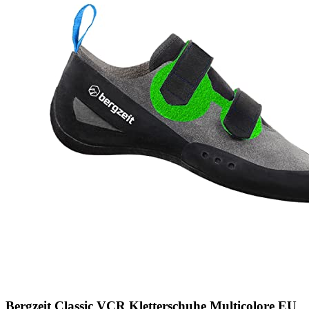
Bergzeit Classic VCR Kletterschuhe Multicolore EU